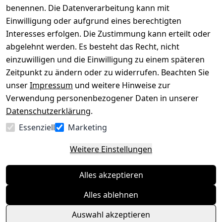
benennen. Die Datenverarbeitung kann mit
Datenschutze
Kataloge zum 
rklärung
Download
Einwilligung oder aufgrund eines berechtigten
Interesses erfolgen. Die Zustimmung kann erteilt oder
Barrierefreihe
Pflege & 
abgelehnt werden. Es besteht das Recht, nicht
itserklärung
Kundendienst
einzuwilligen und die Einwilligung zu einem späteren
Widerrufsrec
Kiefermöbel
Zeitpunkt zu ändern oder zu widerrufen. Beachten Sie
ht
Hilfe
unser
Impressum
und weitere Hinweise zur
Verwendung personenbezogener Daten in unserer
Datenschutzerklärung
.
Vertrag
Essenziell
Marketing
widerrufen
Weitere Einstellungen
Alles akzeptieren
Alles ablehnen
Auswahl akzeptieren
© Massivholzmöbel Experte 2026