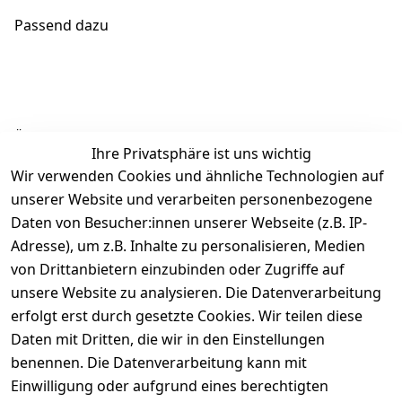
Passend dazu
Ähnliche Produkte
Ihre Privatsphäre ist uns wichtig
Wir verwenden Cookies und ähnliche Technologien auf
unserer Website und verarbeiten personenbezogene
Daten von Besucher:innen unserer Webseite (z.B. IP-
Adresse), um z.B. Inhalte zu personalisieren, Medien
von Drittanbietern einzubinden oder Zugriffe auf
Rechtliches
Über uns
Wir
Zahle
versenden
bequem per
unsere Website zu analysieren. Die Datenverarbeitung
AGB
Kontakt
mit
erfolgt erst durch gesetzte Cookies. Wir teilen diese
Impressum
Registrieren
Daten mit Dritten, die wir in den Einstellungen
benennen. Die Datenverarbeitung kann mit
Datenschutze
Kataloge zum 
rklärung
Download
Einwilligung oder aufgrund eines berechtigten