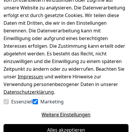
von Drittanbietern einzubinden oder Zugriffe auf
Rechtliches
Über uns
Wir
Zahle
versenden
bequem per
unsere Website zu analysieren. Die Datenverarbeitung
AGB
Kontakt
mit
erfolgt erst durch gesetzte Cookies. Wir teilen diese
Impressum
Registrieren
Daten mit Dritten, die wir in den Einstellungen
benennen. Die Datenverarbeitung kann mit
Datenschutze
Kataloge zum 
rklärung
Download
Einwilligung oder aufgrund eines berechtigten
Interesses erfolgen. Die Zustimmung kann erteilt oder
Barrierefreihe
Pflege & 
abgelehnt werden. Es besteht das Recht, nicht
itserklärung
Kundendienst
einzuwilligen und die Einwilligung zu einem späteren
Widerrufsrec
Kiefermöbel
Zeitpunkt zu ändern oder zu widerrufen. Beachten Sie
ht
Hilfe
unser
Impressum
und weitere Hinweise zur
Verwendung personenbezogener Daten in unserer
Datenschutzerklärung
.
Vertrag
Essenziell
Marketing
widerrufen
Weitere Einstellungen
Alles akzeptieren