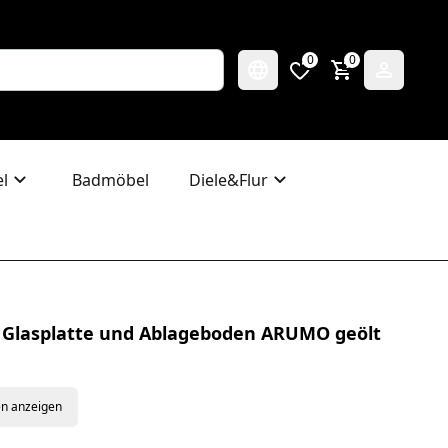
0
0
l
Badmöbel
Diele&Flur
m Glasplatte und Ablageboden ARUMO geölt
en anzeigen