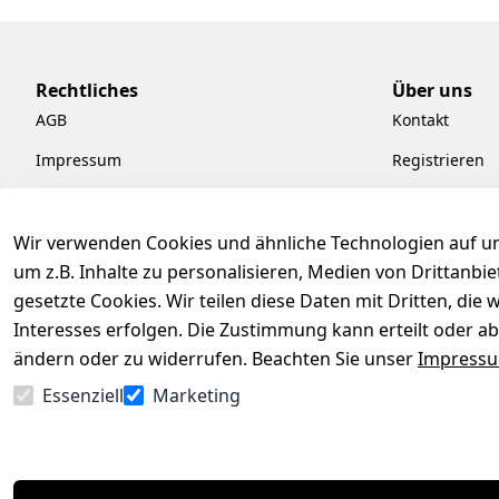
Rechtliches
Über uns
AGB
Kontakt
Impressum
Registrieren
Datenschutzerklärung
Kataloge zum
Barrierefreiheitserklärung
Pflege & Kund
Wir verwenden Cookies und ähnliche Technologien auf un
um z.B. Inhalte zu personalisieren, Medien von Drittanbi
Widerrufsrecht
Kiefermöbel
gesetzte Cookies. Wir teilen diese Daten mit Dritten, di
Hilfe
Interesses erfolgen. Die Zustimmung kann erteilt oder ab
ändern oder zu widerrufen. Beachten Sie unser
Impress
Essenziell
Marketing
Vertrag widerrufen