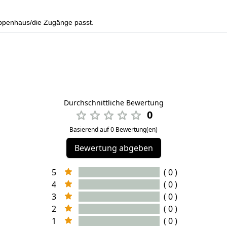
reppenhaus/die Zugänge passt.
Durchschnittliche Bewertung
0
Basierend auf 0 Bewertung(en)
Bewertung abgeben
5
( 0 )
4
( 0 )
3
( 0 )
2
( 0 )
1
( 0 )