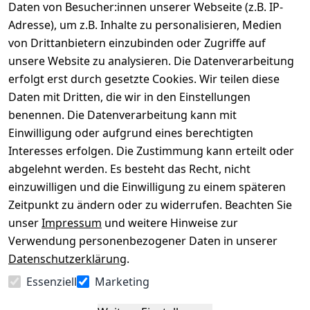
Daten von Besucher:innen unserer Webseite (z.B. IP-
Adresse), um z.B. Inhalte zu personalisieren, Medien
von Drittanbietern einzubinden oder Zugriffe auf
Rechtliches
Über uns
Wir
Zahle
versenden
bequem per
unsere Website zu analysieren. Die Datenverarbeitung
AGB
Kontakt
mit
erfolgt erst durch gesetzte Cookies. Wir teilen diese
Impressum
Registrieren
Daten mit Dritten, die wir in den Einstellungen
benennen. Die Datenverarbeitung kann mit
Datenschutze
Kataloge zum 
rklärung
Download
Einwilligung oder aufgrund eines berechtigten
Interesses erfolgen. Die Zustimmung kann erteilt oder
Barrierefreihe
Pflege & 
abgelehnt werden. Es besteht das Recht, nicht
itserklärung
Kundendienst
einzuwilligen und die Einwilligung zu einem späteren
Widerrufsrec
Kiefermöbel
Zeitpunkt zu ändern oder zu widerrufen. Beachten Sie
ht
Hilfe
unser
Impressum
und weitere Hinweise zur
Verwendung personenbezogener Daten in unserer
Datenschutzerklärung
.
Vertrag
Essenziell
Marketing
widerrufen