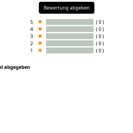
Bewertung abgeben
5
( 0 )
4
( 0 )
3
( 0 )
2
( 0 )
1
( 0 )
kel abgegeben