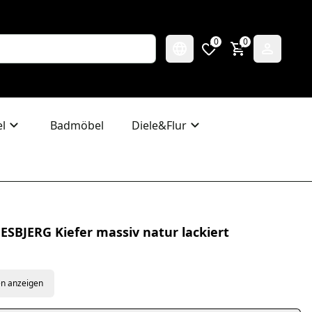
0
0
l
Badmöbel
Diele&Flur
ESBJERG Kiefer massiv natur lackiert
en anzeigen