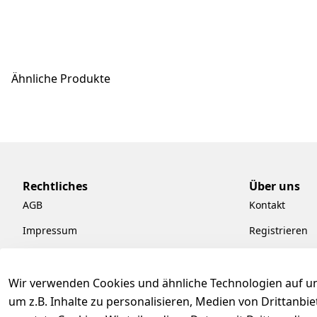
Ähnliche Produkte
Rechtliches
Über uns
AGB
Kontakt
Impressum
Registrieren
Datenschutzerklärung
Kataloge zum
Barrierefreiheitserklärung
Pflege & Kund
Wir verwenden Cookies und ähnliche Technologien auf un
um z.B. Inhalte zu personalisieren, Medien von Drittanbi
Widerrufsrecht
Kiefermöbel