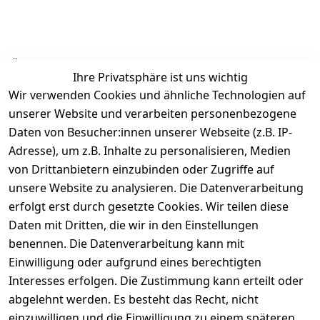
Ähnliche Produkte
Ihre Privatsphäre ist uns wichtig
Wir verwenden Cookies und ähnliche Technologien auf
unserer Website und verarbeiten personenbezogene
Daten von Besucher:innen unserer Webseite (z.B. IP-
Adresse), um z.B. Inhalte zu personalisieren, Medien
von Drittanbietern einzubinden oder Zugriffe auf
Rechtliches
Über uns
Wir
Zahle
versenden
bequem per
unsere Website zu analysieren. Die Datenverarbeitung
AGB
Kontakt
mit
erfolgt erst durch gesetzte Cookies. Wir teilen diese
Impressum
Registrieren
Daten mit Dritten, die wir in den Einstellungen
benennen. Die Datenverarbeitung kann mit
Datenschutze
Kataloge zum 
rklärung
Download
Einwilligung oder aufgrund eines berechtigten
Interesses erfolgen. Die Zustimmung kann erteilt oder
Barrierefreihe
Pflege & 
abgelehnt werden. Es besteht das Recht, nicht
itserklärung
Kundendienst
einzuwilligen und die Einwilligung zu einem späteren