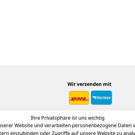
Wir versenden mit
 Download
Ihre Privatsphäre ist uns wichtig
endienst
serer Website und verarbeiten personenbezogene Daten vo
etern einzubinden oder Zugriffe auf unsere Website zu anal