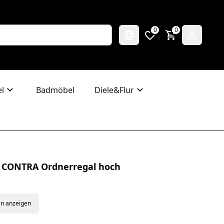
0
0
l
Badmöbel
Diele&Flur
 CONTRA Ordnerregal hoch
en anzeigen