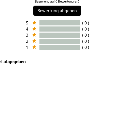
Basierend auf 0 Bewertung(en)
Bewertung abgeben
5
( 0 )
4
( 0 )
3
( 0 )
2
( 0 )
1
( 0 )
kel abgegeben