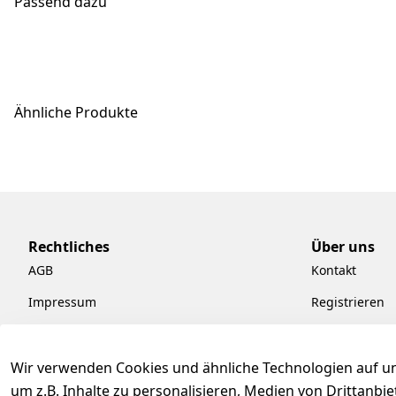
Passend dazu
Ähnliche Produkte
Rechtliches
Über uns
AGB
Kontakt
Impressum
Registrieren
Datenschutzerklärung
Kataloge zum
Barrierefreiheitserklärung
Pflege & Kund
Wir verwenden Cookies und ähnliche Technologien auf un
um z.B. Inhalte zu personalisieren, Medien von Drittanbi