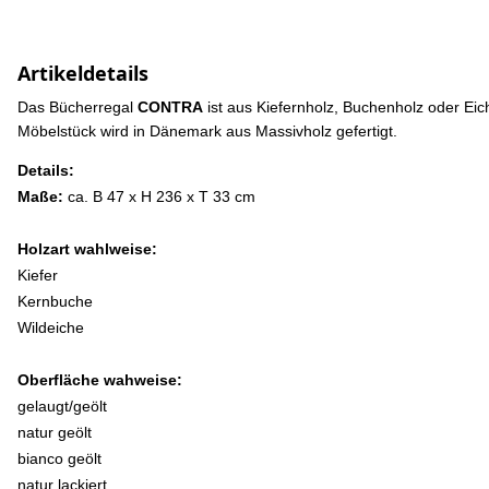
Artikeldetails
Das Bücherregal
CONTRA
ist aus Kiefernholz, Buchenholz oder Eic
Möbelstück wird in Dänemark aus Massivholz gefertigt.
Details:
Maße:
ca. B 47 x H 236 x T 33 cm
Holzart wahlweise:
Kiefer
Kernbuche
Wildeiche
Oberfläche wahweise:
gelaugt/geölt
natur geölt
bianco geölt
natur lackiert