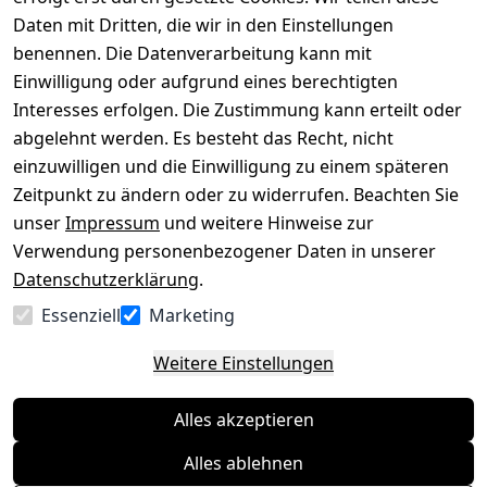
Impressum
Registrieren
Daten mit Dritten, die wir in den Einstellungen
benennen. Die Datenverarbeitung kann mit
Datenschutze
Kataloge zum 
rklärung
Download
Einwilligung oder aufgrund eines berechtigten
Interesses erfolgen. Die Zustimmung kann erteilt oder
Barrierefreihe
Pflege & 
abgelehnt werden. Es besteht das Recht, nicht
itserklärung
Kundendienst
einzuwilligen und die Einwilligung zu einem späteren
Widerrufsrec
Kiefermöbel
Zeitpunkt zu ändern oder zu widerrufen. Beachten Sie
ht
Hilfe
unser
Impressum
und weitere Hinweise zur
Verwendung personenbezogener Daten in unserer
Datenschutzerklärung
.
Vertrag
Essenziell
Marketing
widerrufen
Weitere Einstellungen
Alles akzeptieren
Alles ablehnen