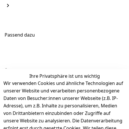
Passend dazu
Ähnliche Produkte
Ihre Privatsphäre ist uns wichtig
Wir verwenden Cookies und ähnliche Technologien auf
unserer Website und verarbeiten personenbezogene
Daten von Besucher:innen unserer Webseite (z.B. IP-
Adresse), um z.B. Inhalte zu personalisieren, Medien
von Drittanbietern einzubinden oder Zugriffe auf
Rechtliches
Über uns
Wir
Zahle
versenden
bequem per
unsere Website zu analysieren. Die Datenverarbeitung
AGB
Kontakt
mit
erfolgt erst durch gesetzte Cookies. Wir teilen diese