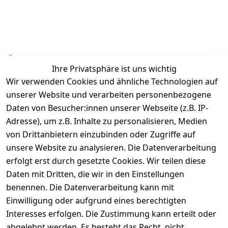
Ähnliche Produkte
Ihre Privatsphäre ist uns wichtig
Wir verwenden Cookies und ähnliche Technologien auf
unserer Website und verarbeiten personenbezogene
Daten von Besucher:innen unserer Webseite (z.B. IP-
Adresse), um z.B. Inhalte zu personalisieren, Medien
von Drittanbietern einzubinden oder Zugriffe auf
Rechtliches
Über uns
Wir
Zahle
versenden
bequem per
unsere Website zu analysieren. Die Datenverarbeitung
AGB
Kontakt
mit
erfolgt erst durch gesetzte Cookies. Wir teilen diese
Impressum
Registrieren
Daten mit Dritten, die wir in den Einstellungen
benennen. Die Datenverarbeitung kann mit
Datenschutze
Kataloge zum 
rklärung
Download
Einwilligung oder aufgrund eines berechtigten
Interesses erfolgen. Die Zustimmung kann erteilt oder
Barrierefreihe
Pflege & 
abgelehnt werden. Es besteht das Recht, nicht
itserklärung
Kundendienst