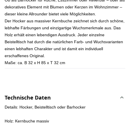
Ob als Barhocker für Küche, Esszimmer oder Kellerbar – oder als
dekoratives Element mit Blumen oder Kerzen im Wohnzimmer –
dieser kleine Allrounder bietet viele Möglichkeiten.
Der Hocker aus massiver Kernbuche zeichnet sich durch schöne,
lebhafte Färbungen und einzigartige Wuchsmerkmale aus. Das
Holz erhält einen lebendigen Ausdruck. Jeder einzelne
Beistelltisch hat durch die natürlichen Farb- und Wuchsvarianten
einen lebhaften Charakter und ist damit ein individuell
erschaffenes Original.
Maße: ca. B 32 x H 85 x T 32 cm
Technische Daten
Details:
Hocker, Beistelltisch oder Barhocker
Holz:
Kernbuche massiv