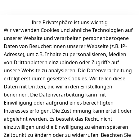
Ähnliche Produkte
Ihre Privatsphäre ist uns wichtig
Wir verwenden Cookies und ähnliche Technologien auf
unserer Website und verarbeiten personenbezogene
Daten von Besucher:innen unserer Webseite (z.B. IP-
Adresse), um z.B. Inhalte zu personalisieren, Medien
von Drittanbietern einzubinden oder Zugriffe auf
Rechtliches
Über uns
Wir
Zahle
versenden
bequem per
unsere Website zu analysieren. Die Datenverarbeitung
AGB
Kontakt
mit
erfolgt erst durch gesetzte Cookies. Wir teilen diese
Impressum
Registrieren
Daten mit Dritten, die wir in den Einstellungen
benennen. Die Datenverarbeitung kann mit
Datenschutze
Kataloge zum 
rklärung
Download
Einwilligung oder aufgrund eines berechtigten
Interesses erfolgen. Die Zustimmung kann erteilt oder
Barrierefreihe
Pflege & 
abgelehnt werden. Es besteht das Recht, nicht
itserklärung
Kundendienst
einzuwilligen und die Einwilligung zu einem späteren
Widerrufsrec
Kiefermöbel
Zeitpunkt zu ändern oder zu widerrufen. Beachten Sie
ht