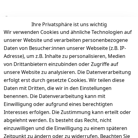
Ähnliche Produkte
Ihre Privatsphäre ist uns wichtig
Wir verwenden Cookies und ähnliche Technologien auf
unserer Website und verarbeiten personenbezogene
Daten von Besucher:innen unserer Webseite (z.B. IP-
Adresse), um z.B. Inhalte zu personalisieren, Medien
von Drittanbietern einzubinden oder Zugriffe auf
Rechtliches
Über uns
Wir
Zahle
versenden
bequem per
unsere Website zu analysieren. Die Datenverarbeitung
AGB
Kontakt
mit
erfolgt erst durch gesetzte Cookies. Wir teilen diese
Impressum
Registrieren
Daten mit Dritten, die wir in den Einstellungen
benennen. Die Datenverarbeitung kann mit
Datenschutze
Kataloge zum 
rklärung
Download
Einwilligung oder aufgrund eines berechtigten
Interesses erfolgen. Die Zustimmung kann erteilt oder
Barrierefreihe
Pflege & 
abgelehnt werden. Es besteht das Recht, nicht
itserklärung
Kundendienst
einzuwilligen und die Einwilligung zu einem späteren
Widerrufsrec
Kiefermöbel
Zeitpunkt zu ändern oder zu widerrufen. Beachten Sie
ht