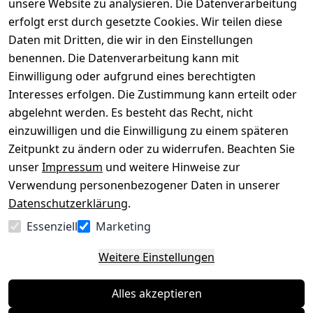
versenden
bequem per
unsere Website zu analysieren. Die Datenverarbeitung
AGB
Kontakt
mit
erfolgt erst durch gesetzte Cookies. Wir teilen diese
Impressum
Registrieren
Daten mit Dritten, die wir in den Einstellungen
benennen. Die Datenverarbeitung kann mit
Datenschutze
Kataloge zum 
rklärung
Download
Einwilligung oder aufgrund eines berechtigten
Interesses erfolgen. Die Zustimmung kann erteilt oder
Barrierefreihe
Pflege & 
abgelehnt werden. Es besteht das Recht, nicht
itserklärung
Kundendienst
einzuwilligen und die Einwilligung zu einem späteren
Widerrufsrec
Kiefermöbel
Zeitpunkt zu ändern oder zu widerrufen. Beachten Sie
ht
Hilfe
unser
Impressum
und weitere Hinweise zur
Verwendung personenbezogener Daten in unserer
Datenschutzerklärung
.
Vertrag
Essenziell
Marketing
widerrufen
Weitere Einstellungen
Alles akzeptieren