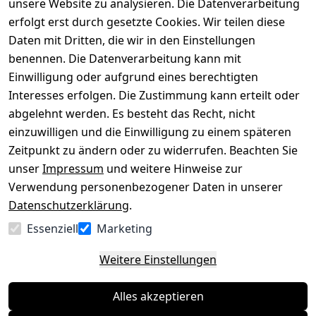
versenden
bequem per
unsere Website zu analysieren. Die Datenverarbeitung
AGB
Kontakt
mit
erfolgt erst durch gesetzte Cookies. Wir teilen diese
Impressum
Registrieren
Daten mit Dritten, die wir in den Einstellungen
benennen. Die Datenverarbeitung kann mit
Datenschutze
Kataloge zum 
rklärung
Download
Einwilligung oder aufgrund eines berechtigten
Interesses erfolgen. Die Zustimmung kann erteilt oder
Barrierefreihe
Pflege & 
abgelehnt werden. Es besteht das Recht, nicht
itserklärung
Kundendienst
einzuwilligen und die Einwilligung zu einem späteren
Widerrufsrec
Kiefermöbel
Zeitpunkt zu ändern oder zu widerrufen. Beachten Sie
ht
Hilfe
unser
Impressum
und weitere Hinweise zur
Verwendung personenbezogener Daten in unserer
Datenschutzerklärung
.
Vertrag
Essenziell
Marketing
widerrufen
Weitere Einstellungen
Alles akzeptieren