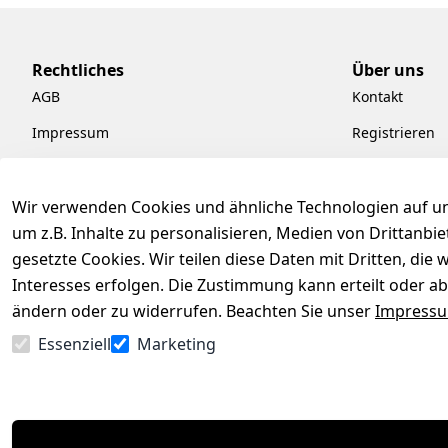
Rechtliches
Über uns
AGB
Kontakt
Impressum
Registrieren
Datenschutzerklärung
Kataloge zum
Barrierefreiheitserklärung
Pflege & Kund
Wir verwenden Cookies und ähnliche Technologien auf un
um z.B. Inhalte zu personalisieren, Medien von Drittanbi
Widerrufsrecht
Kiefermöbel
gesetzte Cookies. Wir teilen diese Daten mit Dritten, di
Hilfe
Interesses erfolgen. Die Zustimmung kann erteilt oder ab
ändern oder zu widerrufen. Beachten Sie unser
Impress
Essenziell
Marketing
Vertrag widerrufen