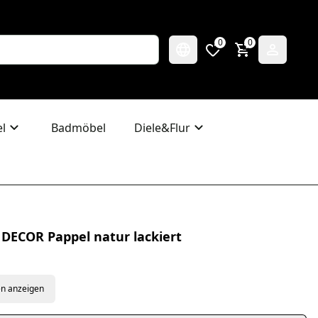
0
0
l
Badmöbel
Diele&Flur
 DECOR Pappel natur lackiert
en anzeigen