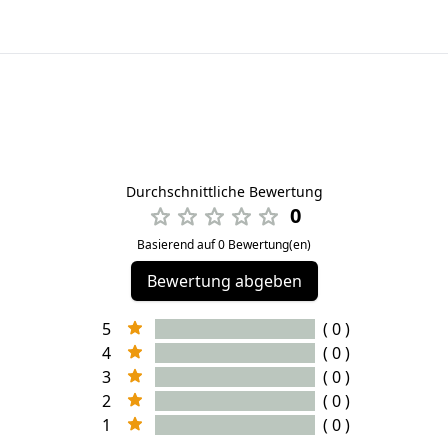
Durchschnittliche Bewertung
0
Basierend auf 0 Bewertung(en)
Bewertung abgeben
5
( 0 )
4
( 0 )
3
( 0 )
2
( 0 )
1
( 0 )