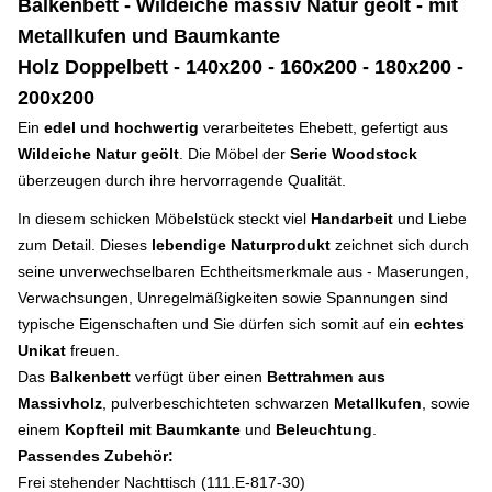
Balkenbett - Wildeiche massiv Natur geölt - mit
Metallkufen und Baumkante
Holz Doppelbett - 140x200 - 160x200 - 180x200 -
200x200
Ein
edel und hochwertig
verarbeitetes Ehebett, gefertigt aus
Wildeiche Natur geölt
. Die Möbel der
Serie Woodstock
überzeugen durch ihre hervorragende Qualität.
In diesem schicken Möbelstück steckt viel
Handarbeit
und Liebe
zum Detail. Dieses
lebendige Naturprodukt
zeichnet sich durch
seine unverwechselbaren Echtheitsmerkmale aus - Maserungen,
Verwachsungen, Unregelmäßigkeiten sowie Spannungen sind
typische Eigenschaften und Sie dürfen sich somit auf ein
echtes
Unikat
freuen.
Das
Balkenbett
verfügt über einen
Bettrahmen aus
Massivholz
, pulverbeschichteten schwarzen
Metallkufen
, sowie
einem
Kopfteil mit Baumkante
und
Beleuchtung
.
Passendes Zubehör:
Frei stehender Nachttisch (111.E-817-30)