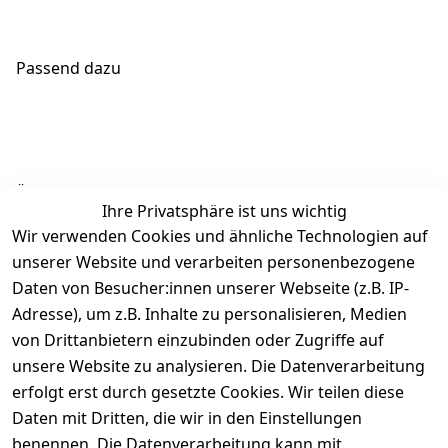
Passend dazu
Ähnliche Produkte
Ihre Privatsphäre ist uns wichtig
Wir verwenden Cookies und ähnliche Technologien auf
unserer Website und verarbeiten personenbezogene
Daten von Besucher:innen unserer Webseite (z.B. IP-
Adresse), um z.B. Inhalte zu personalisieren, Medien
von Drittanbietern einzubinden oder Zugriffe auf
Rechtliches
Über uns
Wir
Zahle
versenden
bequem per
unsere Website zu analysieren. Die Datenverarbeitung
AGB
Kontakt
mit
erfolgt erst durch gesetzte Cookies. Wir teilen diese
Impressum
Registrieren
Daten mit Dritten, die wir in den Einstellungen
benennen. Die Datenverarbeitung kann mit
Datenschutze
Kataloge zum 