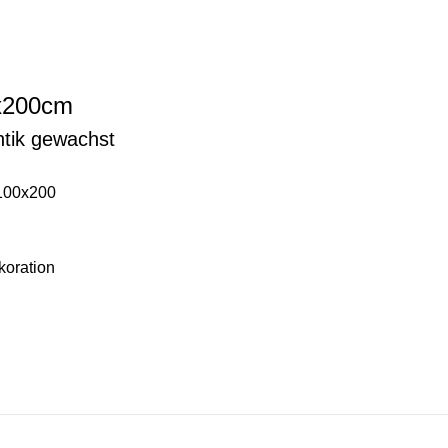
0x200cm
antik gewachst
 100x200
koration