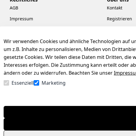
AGB
Kontakt
Impressum
Registrieren
Datenschutzerklärung
Kataloge zum
Barrierefreiheitserklärung
Pflege & Kund
Wir verwenden Cookies und ähnliche Technologien auf un
um z.B. Inhalte zu personalisieren, Medien von Drittanbi
Widerrufsrecht
Kiefermöbel
gesetzte Cookies. Wir teilen diese Daten mit Dritten, di
Hilfe
Interesses erfolgen. Die Zustimmung kann erteilt oder ab
ändern oder zu widerrufen. Beachten Sie unser
Impress
Essenziell
Marketing
Vertrag widerrufen