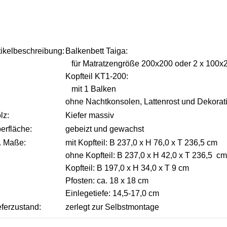
tikelbeschreibung:
Balkenbett Taiga:
für Matratzengröße 200x200 oder 2 x 100x
Kopfteil KT1-200:
mit 1 Balken
ohne Nachtkonsolen, Lattenrost und Dekorat
lz:
Kiefer massiv
erfläche:
gebeizt und gewachst
. Maße:
mit Kopfteil: B 237,0 x H 76,0 x T 236,5 cm
ohne Kopfteil: B 237,0 x H 42,0 x T 236,5 cm
Kopfteil: B 197,0 x H 34,0 x T 9 cm
Pfosten: ca. 18 x 18 cm
Einlegetiefe: 14,5-17,0 cm
eferzustand:
zerlegt zur Selbstmontage