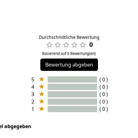
Durchschnittliche Bewertung
0
Basierend auf 0 Bewertung(en)
Bewertung abgeben
5
( 0 )
4
( 0 )
3
( 0 )
2
( 0 )
1
( 0 )
kel abgegeben