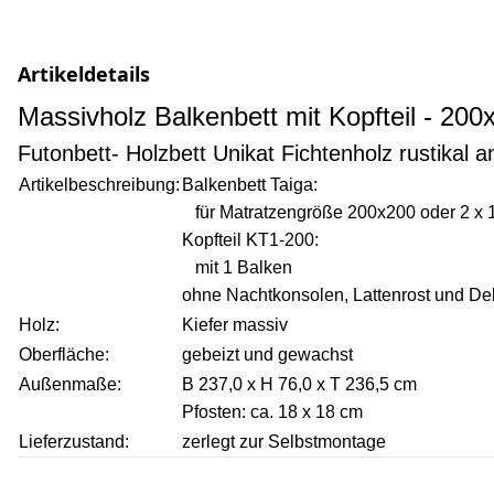
Artikeldetails
Massivholz Balkenbett mit Kopfteil - 20
Futonbett- Holzbett Unikat Fichtenholz rustikal 
Artikelbeschreibung:
Balkenbett Taiga:
für Matratzengröße 200x200 oder 2 x
Kopfteil KT1-200:
mit 1 Balken
ohne Nachtkonsolen, Lattenrost und De
Holz:
Kiefer massiv
Oberfläche:
gebeizt und gewachst
Außenmaße:
B 237,0 x H 76,0 x T 236,5 cm
Pfosten: ca. 18 x 18 cm
Lieferzustand:
zerlegt zur Selbstmontage