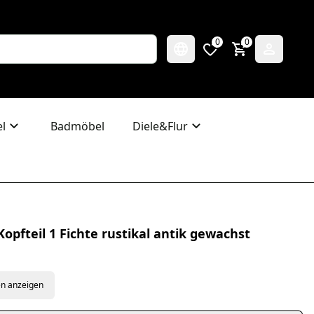
0
0
l
Badmöbel
Diele&Flur
opfteil 1 Fichte rustikal antik gewachst
en anzeigen