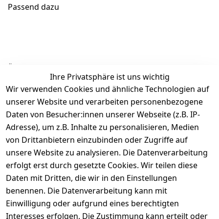
Passend dazu
Ähnliche Produkte
Ihre Privatsphäre ist uns wichtig
Wir verwenden Cookies und ähnliche Technologien auf
unserer Website und verarbeiten personenbezogene
Daten von Besucher:innen unserer Webseite (z.B. IP-
Adresse), um z.B. Inhalte zu personalisieren, Medien
von Drittanbietern einzubinden oder Zugriffe auf
Rechtliches
Über uns
Wir
Zahle
versenden
bequem per
unsere Website zu analysieren. Die Datenverarbeitung
AGB
Kontakt
mit
erfolgt erst durch gesetzte Cookies. Wir teilen diese
Impressum
Registrieren
Daten mit Dritten, die wir in den Einstellungen
benennen. Die Datenverarbeitung kann mit
Datenschutze
Kataloge zum 
rklärung
Download
Einwilligung oder aufgrund eines berechtigten
Interesses erfolgen. Die Zustimmung kann erteilt oder
Barrierefreihe
Pflege & 