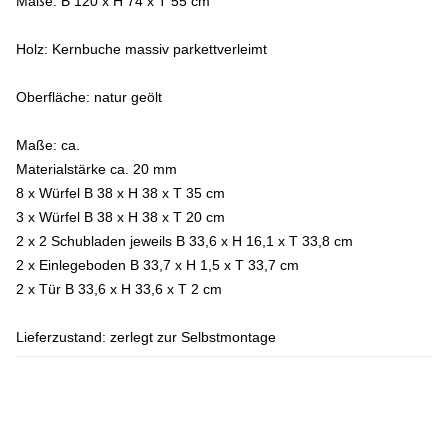
Maße: B 120 x H 74 x T 55 cm
Holz:
Kernbuche massiv parkettverleimt
Oberfläche:
natur geölt
Maße:
ca.
Materialstärke ca. 20 mm
8 x Würfel B 38 x H 38 x T 35 cm
3 x Würfel B 38 x H 38 x T 20 cm
2 x 2 Schubladen jeweils B 33,6 x H 16,1 x T 33,8 cm
2 x Einlegeboden B 33,7 x H 1,5 x T 33,7 cm
2 x Tür B 33,6 x H 33,6 x T 2 cm
Lieferzustand:
zerlegt zur Selbstmontage