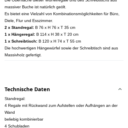
Die Oberfläche dieser Würfelregale und des Schreibtischs aus
massiver Buche ist natürlich geölt.
Es bietet eine Vielzahl von Kombinationsmöglichkeiten für Büro,
Diele, Flur und Esszimmer.
2 x Standregal:
B 76 x H 76 x T 35 cm
1 x Hängeregal:
B 114 x H 38 x T 20 cm
1 x Schreibtisch:
B 120 x H 74 x T 55 cm
Die hochwertigen Hängewürfel sowie der Schreibtisch sind aus
Massivholz gefertigt.
Technische Daten
Standregal:
4 Regale mit Rückwand zum Aufstellen oder Aufhängen an der
Wand
beliebig kombinierbar
4 Schubladen