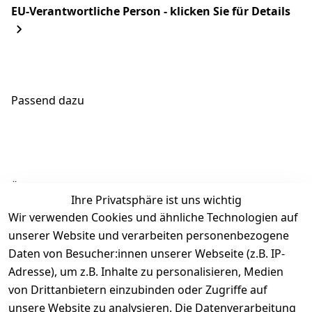
EU-Verantwortliche Person - klicken Sie für Details
Passend dazu
Ähnliche Produkte
Ihre Privatsphäre ist uns wichtig
Wir verwenden Cookies und ähnliche Technologien auf
unserer Website und verarbeiten personenbezogene
Daten von Besucher:innen unserer Webseite (z.B. IP-
Adresse), um z.B. Inhalte zu personalisieren, Medien
von Drittanbietern einzubinden oder Zugriffe auf
Rechtliches
Über uns
Wir
Zahle
versenden
bequem per
unsere Website zu analysieren. Die Datenverarbeitung
AGB
Kontakt