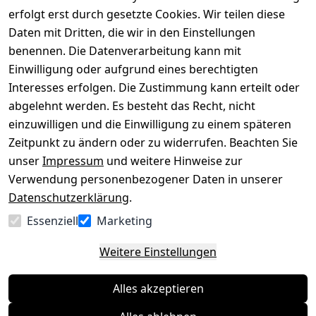
mit
erfolgt erst durch gesetzte Cookies. Wir teilen diese
Impressum
Registrieren
Daten mit Dritten, die wir in den Einstellungen
benennen. Die Datenverarbeitung kann mit
Datenschutze
Kataloge zum 
rklärung
Download
Einwilligung oder aufgrund eines berechtigten
Interesses erfolgen. Die Zustimmung kann erteilt oder
Barrierefreihe
Pflege & 
abgelehnt werden. Es besteht das Recht, nicht
itserklärung
Kundendienst
einzuwilligen und die Einwilligung zu einem späteren
Widerrufsrec
Kiefermöbel
Zeitpunkt zu ändern oder zu widerrufen. Beachten Sie
ht
Hilfe
unser
Impressum
und weitere Hinweise zur
Verwendung personenbezogener Daten in unserer
Datenschutzerklärung
.
Vertrag
Essenziell
Marketing
widerrufen
Weitere Einstellungen
Alles akzeptieren