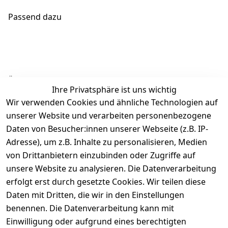
Passend dazu
Ähnliche Produkte
Ihre Privatsphäre ist uns wichtig
Wir verwenden Cookies und ähnliche Technologien auf
unserer Website und verarbeiten personenbezogene
Daten von Besucher:innen unserer Webseite (z.B. IP-
Adresse), um z.B. Inhalte zu personalisieren, Medien
von Drittanbietern einzubinden oder Zugriffe auf
Rechtliches
Über uns
Wir
Zahle
versenden
bequem per
unsere Website zu analysieren. Die Datenverarbeitung
AGB
Kontakt
mit
erfolgt erst durch gesetzte Cookies. Wir teilen diese
Impressum
Registrieren
Daten mit Dritten, die wir in den Einstellungen
benennen. Die Datenverarbeitung kann mit
Datenschutze
Kataloge zum 
rklärung
Download
Einwilligung oder aufgrund eines berechtigten