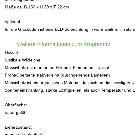
Maße ca. B
150 x H
30 x T
22 cm
optional:
für die Glasböden ist eine LED-Beleuchtung in warmweiß mit Trafo u
Weitere Informationen zum Programm:
Holzart:
rustikale Wildeiche
Massivholz mit markanten Hirnholz-Elementen - Unikat
Front/Oberseite stabverleimt (durchgehende Lamellen)
Massivholz ist ein organisches Material, das sich an die jeweilig
Sonneneinstrahlung, starke Lichtquellen, als auch Temperatur und 
Oberfläche:
natur geölt
Lieferzustand:
montiert (zerlegbar)