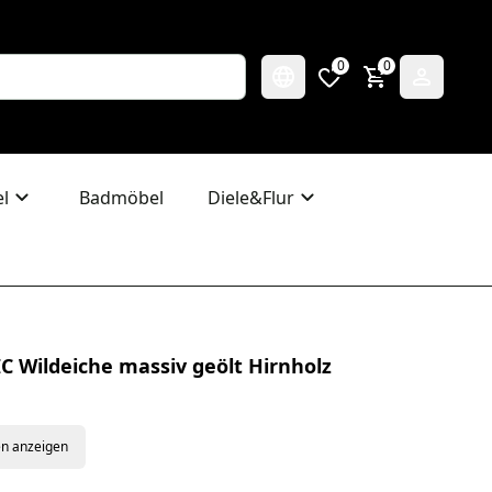
0
0
l
Badmöbel
Diele&Flur
C Wildeiche massiv geölt Hirnholz
en anzeigen