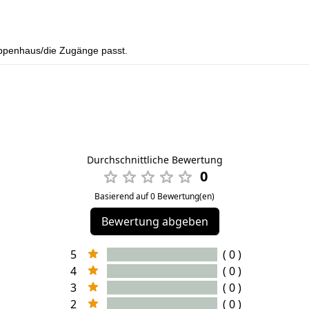
reppenhaus/die Zugänge passt.
Durchschnittliche Bewertung
0
Basierend auf 0 Bewertung(en)
Bewertung abgeben
5
( 0 )
4
( 0 )
3
( 0 )
2
( 0 )