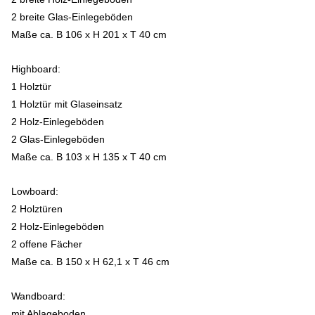
2 breite Glas-Einlegeböden
Maße ca. B 106 x H 201 x T 40 cm
Highboard:
1 Holztür
1 Holztür mit Glaseinsatz
2 Holz-Einlegeböden
2 Glas-Einlegeböden
Maße ca. B
103 x H
135 x T
40 cm
Lowboard:
2 Holztüren
2 Holz-Einlegeböden
2 offene Fächer
Maße ca. B
150 x H
62,1 x T
46 cm
Wandboard:
mit Ablageboden