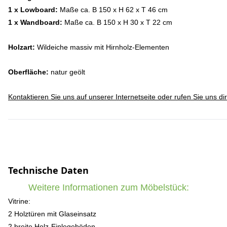
1 x Lowboard:
Maße ca. B 150 x H 62 x T 46 cm
1 x Wandboard:
Maße ca. B 150 x H 30 x T 22 cm
Holzart:
Wildeiche massiv mit Hirnholz-Elementen
Oberfläche:
natur geölt
Kontaktieren Sie uns auf unserer Internetseite oder rufen Sie uns d
Technische Daten
Weitere Informationen zum Möbelstück:
Vitrine:
2 Holztüren mit Glaseinsatz
2 breite Holz-Einlegeböden