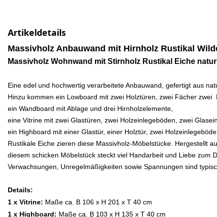
Artikeldetails
Massivholz Anbauwand mit Hirnholz Rustikal Wilde
Massivholz Wohnwand mit Stirnholz Rustikal Eiche natur
Eine edel und hochwertig verarbeitete Anbauwand, gefertigt aus nat
Hinzu kommen ein Lowboard mit zwei Holztüren, zwei Fächer zwei 
ein Wandboard mit Ablage und drei Hirnholzelemente
,
eine Vitrine mit zwei Glastüren, zwei Holzeinlegeböden, zwei Glase
ein Highboard mit einer Glastür, einer Holztür, zwei Holzeinlegeböd
Rustikale Eiche zieren diese Massivholz-Möbelstücke. Hergestellt 
diesem schicken Möbelstück steckt viel Handarbeit und Liebe zum 
Verwachsungen, Unregelmäßigkeiten sowie Spannungen sind typische
Details:
1 x Vitrine:
Maße ca. B 106 x H 201 x T 40 cm
1 x Highboard:
Maße ca. B 103 x H 135 x T 40 cm