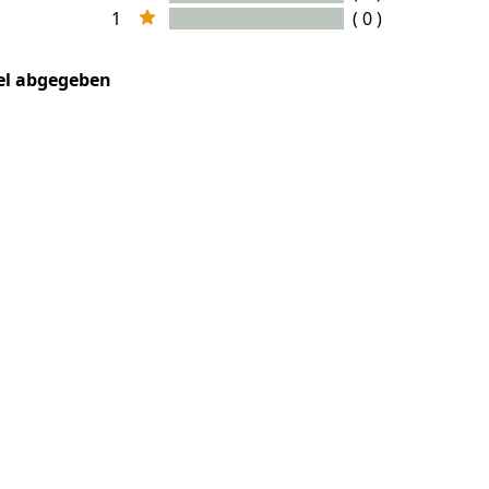
1
( 0 )
kel abgegeben