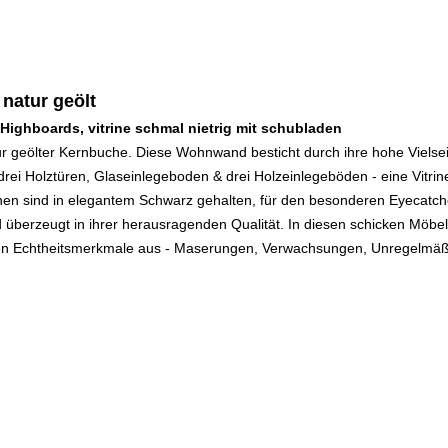
natur geölt
ighboards, vitrine schmal nietrig mit schubladen
ur geölter Kernbuche. Diese Wohnwand besticht durch ihre hohe Vielse
drei Holztüren, Glaseinlegeboden & drei Holzeinlegeböden - eine Vitrin
nen sind in elegantem Schwarz gehalten, für den besonderen Eyecatche
erzeugt in ihrer herausragenden Qualität. In diesen schicken Möbels
ren Echtheitsmerkmale aus - Maserungen, Verwachsungen, Unregelmäßi