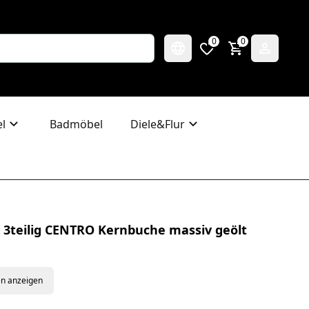
0
0
l
Badmöbel
Diele&Flur
3teilig CENTRO Kernbuche massiv geölt
en anzeigen