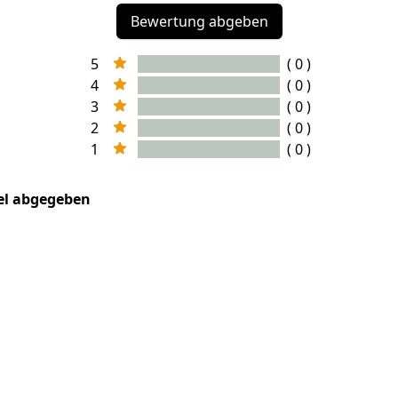
Bewertung abgeben
5
( 0 )
4
( 0 )
3
( 0 )
2
( 0 )
1
( 0 )
kel abgegeben