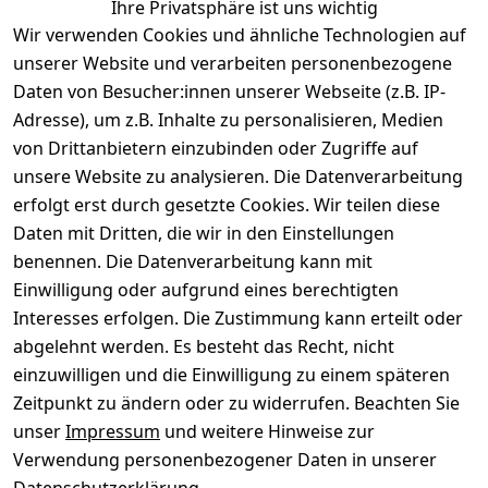
Ihre Privatsphäre ist uns wichtig
Wir verwenden Cookies und ähnliche Technologien auf
unserer Website und verarbeiten personenbezogene
Daten von Besucher:innen unserer Webseite (z.B. IP-
Adresse), um z.B. Inhalte zu personalisieren, Medien
von Drittanbietern einzubinden oder Zugriffe auf
Rechtliches
Über uns
Wir
Zahle
versenden
bequem per
unsere Website zu analysieren. Die Datenverarbeitung
AGB
Kontakt
mit
erfolgt erst durch gesetzte Cookies. Wir teilen diese
Impressum
Registrieren
Daten mit Dritten, die wir in den Einstellungen
benennen. Die Datenverarbeitung kann mit
Datenschutze
Kataloge zum 
rklärung
Download
Einwilligung oder aufgrund eines berechtigten
Interesses erfolgen. Die Zustimmung kann erteilt oder
Barrierefreihe
Pflege & 
abgelehnt werden. Es besteht das Recht, nicht
itserklärung
Kundendienst
einzuwilligen und die Einwilligung zu einem späteren
Widerrufsrec
Kiefermöbel
Zeitpunkt zu ändern oder zu widerrufen. Beachten Sie
ht
Hilfe
unser
Impressum
und weitere Hinweise zur
Verwendung personenbezogener Daten in unserer