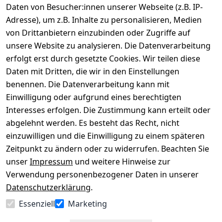
Daten von Besucher:innen unserer Webseite (z.B. IP-
Adresse), um z.B. Inhalte zu personalisieren, Medien
von Drittanbietern einzubinden oder Zugriffe auf
Rechtliches
Über uns
Wir
Zahle
versenden
bequem per
unsere Website zu analysieren. Die Datenverarbeitung
AGB
Kontakt
mit
erfolgt erst durch gesetzte Cookies. Wir teilen diese
Impressum
Registrieren
Daten mit Dritten, die wir in den Einstellungen
benennen. Die Datenverarbeitung kann mit
Datenschutze
Kataloge zum 
rklärung
Download
Einwilligung oder aufgrund eines berechtigten
Interesses erfolgen. Die Zustimmung kann erteilt oder
Barrierefreihe
Pflege & 
abgelehnt werden. Es besteht das Recht, nicht
itserklärung
Kundendienst
einzuwilligen und die Einwilligung zu einem späteren
Widerrufsrec
Kiefermöbel
Zeitpunkt zu ändern oder zu widerrufen. Beachten Sie
ht
Hilfe
unser
Impressum
und weitere Hinweise zur
Verwendung personenbezogener Daten in unserer
Datenschutzerklärung
.
Vertrag
Essenziell
Marketing
widerrufen