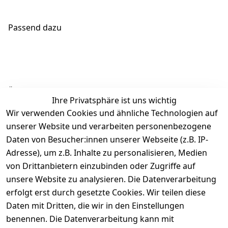
Passend dazu
Ähnliche Produkte
Ihre Privatsphäre ist uns wichtig
Wir verwenden Cookies und ähnliche Technologien auf
unserer Website und verarbeiten personenbezogene
Daten von Besucher:innen unserer Webseite (z.B. IP-
Adresse), um z.B. Inhalte zu personalisieren, Medien
von Drittanbietern einzubinden oder Zugriffe auf
Rechtliches
Über uns
Wir
Zahle
versenden
bequem per
unsere Website zu analysieren. Die Datenverarbeitung
AGB
Kontakt
mit
erfolgt erst durch gesetzte Cookies. Wir teilen diese
Impressum
Registrieren
Daten mit Dritten, die wir in den Einstellungen
benennen. Die Datenverarbeitung kann mit
Datenschutze
Kataloge zum 