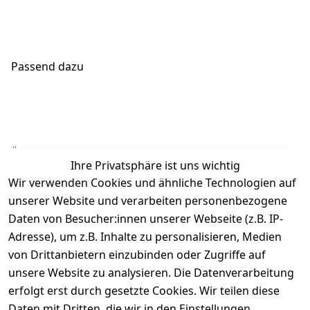
Passend dazu
Ähnliche Produkte
Ihre Privatsphäre ist uns wichtig
Wir verwenden Cookies und ähnliche Technologien auf
unserer Website und verarbeiten personenbezogene
Daten von Besucher:innen unserer Webseite (z.B. IP-
Adresse), um z.B. Inhalte zu personalisieren, Medien
von Drittanbietern einzubinden oder Zugriffe auf
Rechtliches
Über uns
Wir
Zahle
versenden
bequem per
unsere Website zu analysieren. Die Datenverarbeitung
AGB
Kontakt
mit
erfolgt erst durch gesetzte Cookies. Wir teilen diese
Impressum
Registrieren
Daten mit Dritten, die wir in den Einstellungen