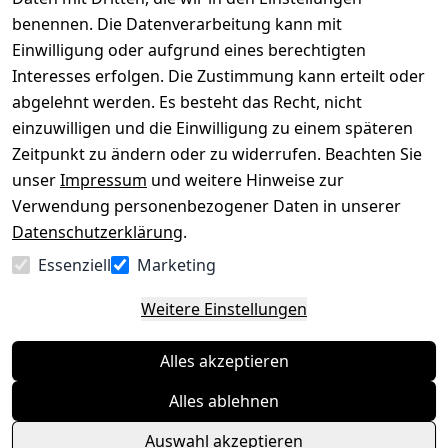
benennen. Die Datenverarbeitung kann mit
Datenschutze
Kataloge zum 
rklärung
Download
Einwilligung oder aufgrund eines berechtigten
Interesses erfolgen. Die Zustimmung kann erteilt oder
Barrierefreihe
Pflege & 
abgelehnt werden. Es besteht das Recht, nicht
itserklärung
Kundendienst
einzuwilligen und die Einwilligung zu einem späteren
Widerrufsrec
Kiefermöbel
Zeitpunkt zu ändern oder zu widerrufen. Beachten Sie
ht
Hilfe
unser
Impressum
und weitere Hinweise zur
Verwendung personenbezogener Daten in unserer
Datenschutzerklärung
.
Vertrag
Essenziell
Marketing
widerrufen
Weitere Einstellungen
Alles akzeptieren
Alles ablehnen
Auswahl akzeptieren
© Massivholzmöbel Experte 2026