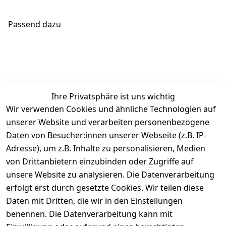
Passend dazu
Ähnliche Produkte
Ihre Privatsphäre ist uns wichtig
Wir verwenden Cookies und ähnliche Technologien auf
unserer Website und verarbeiten personenbezogene
Daten von Besucher:innen unserer Webseite (z.B. IP-
Adresse), um z.B. Inhalte zu personalisieren, Medien
von Drittanbietern einzubinden oder Zugriffe auf
Rechtliches
Über uns
Wir
Zahle
versenden
bequem per
unsere Website zu analysieren. Die Datenverarbeitung
AGB
Kontakt
mit
erfolgt erst durch gesetzte Cookies. Wir teilen diese
Impressum
Registrieren
Daten mit Dritten, die wir in den Einstellungen
benennen. Die Datenverarbeitung kann mit
Datenschutze
Kataloge zum 
rklärung
Download