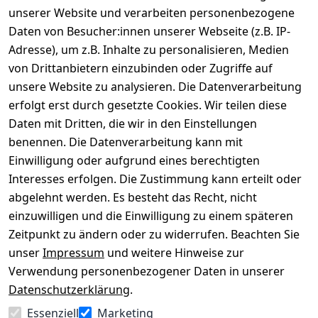
unserer Website und verarbeiten personenbezogene
Daten von Besucher:innen unserer Webseite (z.B. IP-
Adresse), um z.B. Inhalte zu personalisieren, Medien
von Drittanbietern einzubinden oder Zugriffe auf
Rechtliches
Über uns
Wir
Zahle
versenden
bequem per
unsere Website zu analysieren. Die Datenverarbeitung
AGB
Kontakt
mit
erfolgt erst durch gesetzte Cookies. Wir teilen diese
Impressum
Registrieren
Daten mit Dritten, die wir in den Einstellungen
benennen. Die Datenverarbeitung kann mit
Datenschutze
Kataloge zum 
rklärung
Download
Einwilligung oder aufgrund eines berechtigten
Interesses erfolgen. Die Zustimmung kann erteilt oder
Barrierefreihe
Pflege & 
abgelehnt werden. Es besteht das Recht, nicht
itserklärung
Kundendienst
einzuwilligen und die Einwilligung zu einem späteren
Widerrufsrec
Kiefermöbel
Zeitpunkt zu ändern oder zu widerrufen. Beachten Sie
ht
Hilfe
unser
Impressum
und weitere Hinweise zur
Verwendung personenbezogener Daten in unserer
Datenschutzerklärung
.
Vertrag
Essenziell
Marketing