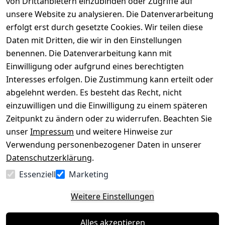
von Drittanbietern einzubinden oder Zugriffe auf
Rechtliches
Über uns
Wir
Zahle
versenden
bequem per
unsere Website zu analysieren. Die Datenverarbeitung
AGB
Kontakt
mit
erfolgt erst durch gesetzte Cookies. Wir teilen diese
Impressum
Registrieren
Daten mit Dritten, die wir in den Einstellungen
benennen. Die Datenverarbeitung kann mit
Datenschutze
Kataloge zum 
rklärung
Download
Einwilligung oder aufgrund eines berechtigten
Interesses erfolgen. Die Zustimmung kann erteilt oder
Barrierefreihe
Pflege & 
abgelehnt werden. Es besteht das Recht, nicht
itserklärung
Kundendienst
einzuwilligen und die Einwilligung zu einem späteren
Widerrufsrec
Kiefermöbel
Zeitpunkt zu ändern oder zu widerrufen. Beachten Sie
ht
Hilfe
unser
Impressum
und weitere Hinweise zur
Verwendung personenbezogener Daten in unserer
Datenschutzerklärung
.
Vertrag
Essenziell
Marketing
widerrufen
Weitere Einstellungen
Alles akzeptieren