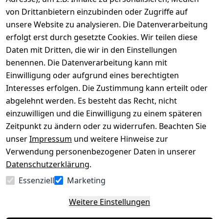
von Drittanbietern einzubinden oder Zugriffe auf
Rechtliches
Über uns
Wir
Zahle
versenden
bequem per
unsere Website zu analysieren. Die Datenverarbeitung
AGB
Kontakt
mit
erfolgt erst durch gesetzte Cookies. Wir teilen diese
Impressum
Registrieren
Daten mit Dritten, die wir in den Einstellungen
benennen. Die Datenverarbeitung kann mit
Datenschutze
Kataloge zum 
rklärung
Download
Einwilligung oder aufgrund eines berechtigten
Interesses erfolgen. Die Zustimmung kann erteilt oder
Barrierefreihe
Pflege & 
abgelehnt werden. Es besteht das Recht, nicht
itserklärung
Kundendienst
einzuwilligen und die Einwilligung zu einem späteren
Widerrufsrec
Kiefermöbel
Zeitpunkt zu ändern oder zu widerrufen. Beachten Sie
ht
Hilfe
unser
Impressum
und weitere Hinweise zur
Verwendung personenbezogener Daten in unserer
Datenschutzerklärung
.
Vertrag
Essenziell
Marketing
widerrufen
Weitere Einstellungen