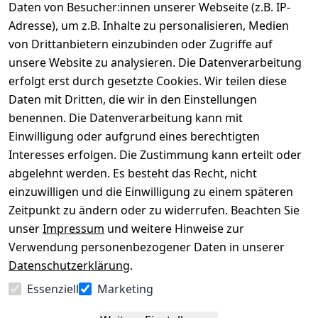
Daten von Besucher:innen unserer Webseite (z.B. IP-
Adresse), um z.B. Inhalte zu personalisieren, Medien
von Drittanbietern einzubinden oder Zugriffe auf
Rechtliches
Über uns
Wir
Zahle
versenden
bequem per
unsere Website zu analysieren. Die Datenverarbeitung
AGB
Kontakt
mit
erfolgt erst durch gesetzte Cookies. Wir teilen diese
Impressum
Registrieren
Daten mit Dritten, die wir in den Einstellungen
benennen. Die Datenverarbeitung kann mit
Datenschutze
Kataloge zum 
rklärung
Download
Einwilligung oder aufgrund eines berechtigten
Interesses erfolgen. Die Zustimmung kann erteilt oder
Barrierefreihe
Pflege & 
abgelehnt werden. Es besteht das Recht, nicht
itserklärung
Kundendienst
einzuwilligen und die Einwilligung zu einem späteren
Widerrufsrec
Kiefermöbel
Zeitpunkt zu ändern oder zu widerrufen. Beachten Sie
ht
Hilfe
unser
Impressum
und weitere Hinweise zur
Verwendung personenbezogener Daten in unserer
Datenschutzerklärung
.
Vertrag
Essenziell
Marketing
widerrufen