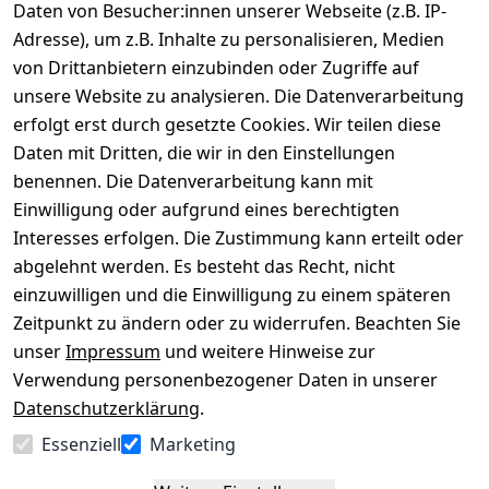
Daten von Besucher:innen unserer Webseite (z.B. IP-
Adresse), um z.B. Inhalte zu personalisieren, Medien
von Drittanbietern einzubinden oder Zugriffe auf
Rechtliches
Über uns
Wir
Zahle
versenden
bequem per
unsere Website zu analysieren. Die Datenverarbeitung
AGB
Kontakt
mit
erfolgt erst durch gesetzte Cookies. Wir teilen diese
Impressum
Registrieren
Daten mit Dritten, die wir in den Einstellungen
benennen. Die Datenverarbeitung kann mit
Datenschutze
Kataloge zum 
rklärung
Download
Einwilligung oder aufgrund eines berechtigten
Interesses erfolgen. Die Zustimmung kann erteilt oder
Barrierefreihe
Pflege & 
abgelehnt werden. Es besteht das Recht, nicht
itserklärung
Kundendienst
einzuwilligen und die Einwilligung zu einem späteren
Widerrufsrec
Kiefermöbel
Zeitpunkt zu ändern oder zu widerrufen. Beachten Sie
ht
Hilfe
unser
Impressum
und weitere Hinweise zur
Verwendung personenbezogener Daten in unserer
Datenschutzerklärung
.
Vertrag
Essenziell
Marketing
widerrufen