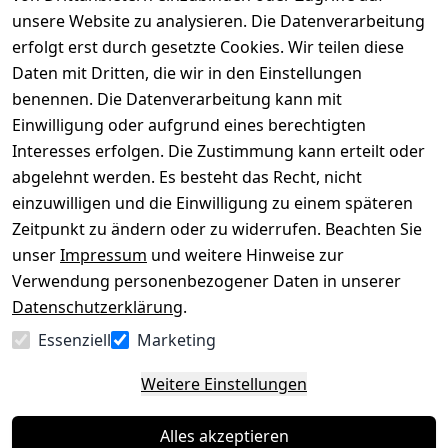
versenden
bequem per
unsere Website zu analysieren. Die Datenverarbeitung
AGB
Kontakt
mit
erfolgt erst durch gesetzte Cookies. Wir teilen diese
Impressum
Registrieren
Daten mit Dritten, die wir in den Einstellungen
benennen. Die Datenverarbeitung kann mit
Datenschutze
Kataloge zum 
rklärung
Download
Einwilligung oder aufgrund eines berechtigten
Interesses erfolgen. Die Zustimmung kann erteilt oder
Barrierefreihe
Pflege & 
abgelehnt werden. Es besteht das Recht, nicht
itserklärung
Kundendienst
einzuwilligen und die Einwilligung zu einem späteren
Widerrufsrec
Kiefermöbel
Zeitpunkt zu ändern oder zu widerrufen. Beachten Sie
ht
Hilfe
unser
Impressum
und weitere Hinweise zur
Verwendung personenbezogener Daten in unserer
Datenschutzerklärung
.
Vertrag
Essenziell
Marketing
widerrufen
Weitere Einstellungen
Alles akzeptieren