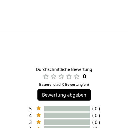
Durchschnittliche Bewertung
0
Basierend auf 0 Bewertung(en)
Bewertung abgeben
5
( 0 )
4
( 0 )
3
( 0 )