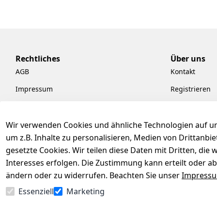
Rechtliches
Über uns
AGB
Kontakt
Impressum
Registrieren
Datenschutzerklärung
Kataloge zum
Barrierefreiheitserklärung
Pflege & Kund
Wir verwenden Cookies und ähnliche Technologien auf un
um z.B. Inhalte zu personalisieren, Medien von Drittanbi
Widerrufsrecht
Kiefermöbel
gesetzte Cookies. Wir teilen diese Daten mit Dritten, di
Hilfe
Interesses erfolgen. Die Zustimmung kann erteilt oder ab
ändern oder zu widerrufen. Beachten Sie unser
Impress
Essenziell
Marketing
Vertrag widerrufen