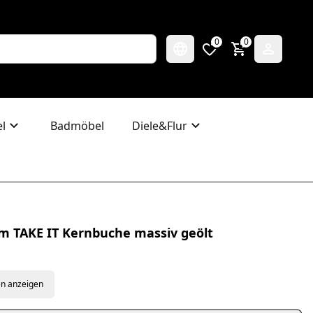
0
0
l
Badmöbel
Diele&Flur
m TAKE IT Kernbuche massiv geölt
en anzeigen