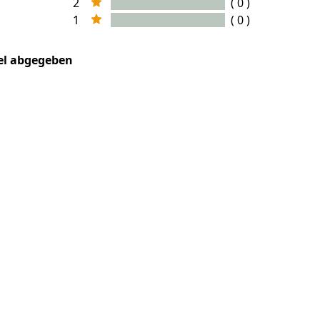
2
( 0 )
1
( 0 )
kel abgegeben