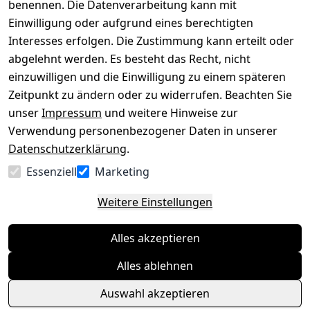
benennen. Die Datenverarbeitung kann mit
Datenschutze
Kataloge zum 
rklärung
Download
Einwilligung oder aufgrund eines berechtigten
Interesses erfolgen. Die Zustimmung kann erteilt oder
Barrierefreihe
Pflege & 
abgelehnt werden. Es besteht das Recht, nicht
itserklärung
Kundendienst
einzuwilligen und die Einwilligung zu einem späteren
Widerrufsrec
Kiefermöbel
Zeitpunkt zu ändern oder zu widerrufen. Beachten Sie
ht
Hilfe
unser
Impressum
und weitere Hinweise zur
Verwendung personenbezogener Daten in unserer
Datenschutzerklärung
.
Vertrag
Essenziell
Marketing
widerrufen
Weitere Einstellungen
Alles akzeptieren
Alles ablehnen
Auswahl akzeptieren
© Massivholzmöbel Experte 2026