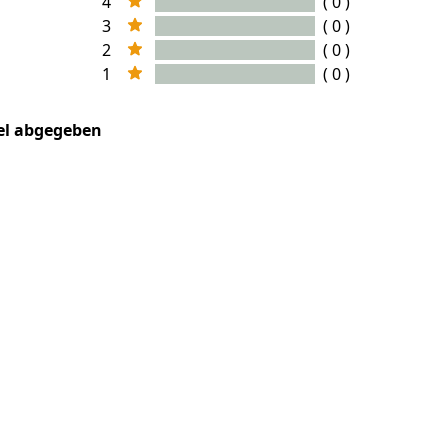
4
( 0 )
3
( 0 )
2
( 0 )
1
( 0 )
kel abgegeben