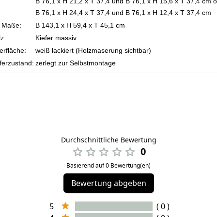
B 76,1 x H 21,2 x T 37,4 und B 76,1 x H 15,6 x T 37,4 cm 
B 76,1 x H 24,4 x T 37,4 und B 76,1 x H 12,4 x T 37,4 cm
. Maße:
B 143,1 x H 59,4 x T 45,1 cm
z:
Kiefer massiv
rfläche:
weiß lackiert (Holzmaserung sichtbar)
ferzustand:
zerlegt zur Selbstmontage
Durchschnittliche Bewertung
0
Basierend auf 0 Bewertung(en)
Bewertung abgeben
5
( 0 )