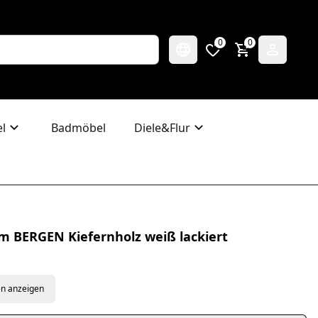
0
0
l
Badmöbel
Diele&Flur
 BERGEN Kiefernholz weiß lackiert
en anzeigen