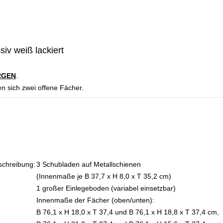
v weiß lackiert
RGEN
.
n sich zwei offene Fächer.
schreibung:
3 Schubladen auf Metallschienen
(Innenmaße je B 37,7 x H 8,0 x T 35,2 cm)
1 großer Einlegeboden (variabel einsetzbar)
Innenmaße der Fächer (oben/unten):
B 76,1 x H 18,0 x T 37,4 und B 76,1 x H 18,8 x T 37,4 cm,