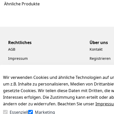
Ähnliche Produkte
Rechtliches
Über uns
AGB
Kontakt
Impressum
Registrieren
Datenschutzerklärung
Kataloge zum
Barrierefreiheitserklärung
Pflege & Kund
Wir verwenden Cookies und ähnliche Technologien auf un
um z.B. Inhalte zu personalisieren, Medien von Drittanbi
Widerrufsrecht
Kiefermöbel
gesetzte Cookies. Wir teilen diese Daten mit Dritten, di
Hilfe
Interesses erfolgen. Die Zustimmung kann erteilt oder ab
ändern oder zu widerrufen. Beachten Sie unser
Impress
Essenziell
Marketing