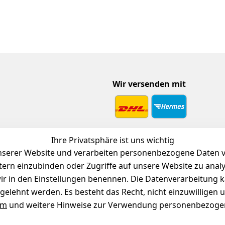
Wir versenden mit
 Download
Ihre Privatsphäre ist uns wichtig
endienst
serer Website und verarbeiten personenbezogene Daten vo
etern einzubinden oder Zugriffe auf unsere Website zu anal
e wir in den Einstellungen benennen. Die Datenverarbeitung 
gelehnt werden. Es besteht das Recht, nicht einzuwilligen 
um
und weitere Hinweise zur Verwendung personenbezogen