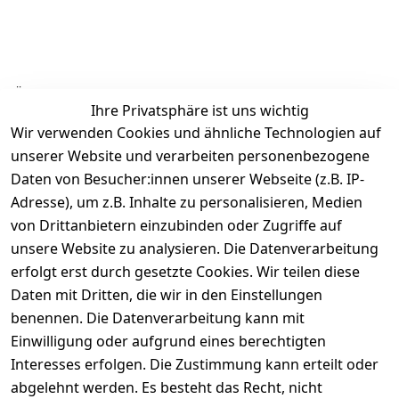
Ähnliche Produkte
Ihre Privatsphäre ist uns wichtig
Wir verwenden Cookies und ähnliche Technologien auf
unserer Website und verarbeiten personenbezogene
Daten von Besucher:innen unserer Webseite (z.B. IP-
Adresse), um z.B. Inhalte zu personalisieren, Medien
von Drittanbietern einzubinden oder Zugriffe auf
Rechtliches
Über uns
Wir
Zahle
versenden
bequem per
unsere Website zu analysieren. Die Datenverarbeitung
AGB
Kontakt
mit
erfolgt erst durch gesetzte Cookies. Wir teilen diese
Impressum
Registrieren
Daten mit Dritten, die wir in den Einstellungen
benennen. Die Datenverarbeitung kann mit
Datenschutze
Kataloge zum 
rklärung
Download
Einwilligung oder aufgrund eines berechtigten
Interesses erfolgen. Die Zustimmung kann erteilt oder
Barrierefreihe
Pflege & 
abgelehnt werden. Es besteht das Recht, nicht
itserklärung
Kundendienst