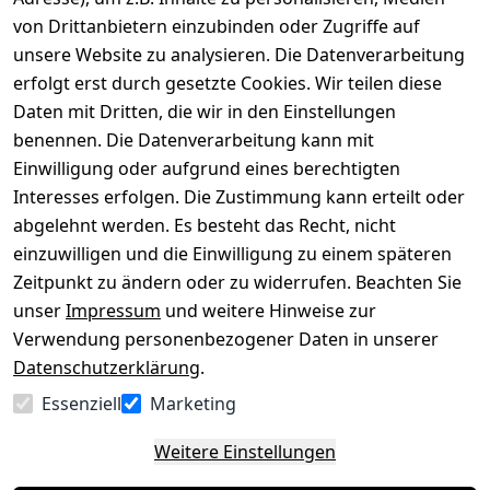
von Drittanbietern einzubinden oder Zugriffe auf
Rechtliches
Über uns
Wir
Zahle
versenden
bequem per
unsere Website zu analysieren. Die Datenverarbeitung
AGB
Kontakt
mit
erfolgt erst durch gesetzte Cookies. Wir teilen diese
Impressum
Registrieren
Daten mit Dritten, die wir in den Einstellungen
benennen. Die Datenverarbeitung kann mit
Datenschutze
Kataloge zum 
rklärung
Download
Einwilligung oder aufgrund eines berechtigten
Interesses erfolgen. Die Zustimmung kann erteilt oder
Barrierefreihe
Pflege & 
abgelehnt werden. Es besteht das Recht, nicht
itserklärung
Kundendienst
einzuwilligen und die Einwilligung zu einem späteren
Widerrufsrec
Kiefermöbel
Zeitpunkt zu ändern oder zu widerrufen. Beachten Sie
ht
Hilfe
unser
Impressum
und weitere Hinweise zur
Verwendung personenbezogener Daten in unserer
Datenschutzerklärung
.
Vertrag
Essenziell
Marketing
widerrufen
Weitere Einstellungen