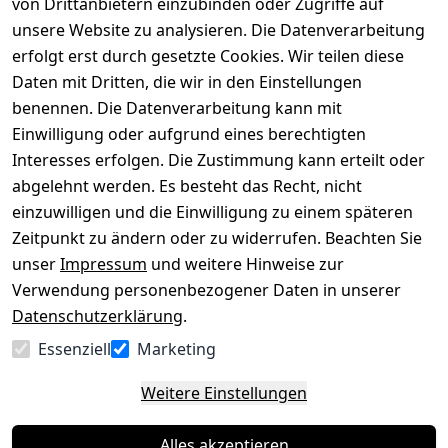
von Drittanbietern einzubinden oder Zugriffe auf
Rechtliches
Über uns
Wir
Zahle
versenden
bequem per
unsere Website zu analysieren. Die Datenverarbeitung
AGB
Kontakt
mit
erfolgt erst durch gesetzte Cookies. Wir teilen diese
Impressum
Registrieren
Daten mit Dritten, die wir in den Einstellungen
benennen. Die Datenverarbeitung kann mit
Datenschutze
Kataloge zum 
rklärung
Download
Einwilligung oder aufgrund eines berechtigten
Interesses erfolgen. Die Zustimmung kann erteilt oder
Barrierefreihe
Pflege & 
abgelehnt werden. Es besteht das Recht, nicht
itserklärung
Kundendienst
einzuwilligen und die Einwilligung zu einem späteren
Widerrufsrec
Kiefermöbel
Zeitpunkt zu ändern oder zu widerrufen. Beachten Sie
ht
Hilfe
unser
Impressum
und weitere Hinweise zur
Verwendung personenbezogener Daten in unserer
Datenschutzerklärung
.
Vertrag
Essenziell
Marketing
widerrufen
Weitere Einstellungen
Alles akzeptieren