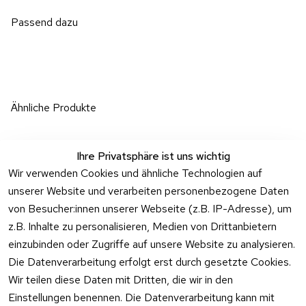
Passend dazu
Ähnliche Produkte
Ihre Privatsphäre ist uns wichtig
Wir verwenden Cookies und ähnliche Technologien auf
unserer Website und verarbeiten personenbezogene Daten
von Besucher:innen unserer Webseite (z.B. IP-Adresse), um
Rechtliches
Über uns
Wir
Zahle
versenden
bequem per
z.B. Inhalte zu personalisieren, Medien von Drittanbietern
AGB
Kontakt
mit
einzubinden oder Zugriffe auf unsere Website zu analysieren.
Impressum
Registrieren
Die Datenverarbeitung erfolgt erst durch gesetzte Cookies.
Wir teilen diese Daten mit Dritten, die wir in den
Datenschutzer
Kataloge zum 
klärung
Download
Einstellungen benennen. Die Datenverarbeitung kann mit