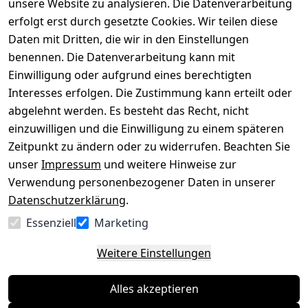
versenden
bequem per
unsere Website zu analysieren. Die Datenverarbeitung
AGB
Kontakt
mit
erfolgt erst durch gesetzte Cookies. Wir teilen diese
Impressum
Registrieren
Daten mit Dritten, die wir in den Einstellungen
benennen. Die Datenverarbeitung kann mit
Datenschutze
Kataloge zum 
rklärung
Download
Einwilligung oder aufgrund eines berechtigten
Interesses erfolgen. Die Zustimmung kann erteilt oder
Barrierefreihe
Pflege & 
abgelehnt werden. Es besteht das Recht, nicht
itserklärung
Kundendienst
einzuwilligen und die Einwilligung zu einem späteren
Widerrufsrec
Kiefermöbel
Zeitpunkt zu ändern oder zu widerrufen. Beachten Sie
ht
Hilfe
unser
Impressum
und weitere Hinweise zur
Verwendung personenbezogener Daten in unserer
Datenschutzerklärung
.
Vertrag
Essenziell
Marketing
widerrufen
Weitere Einstellungen
Alles akzeptieren