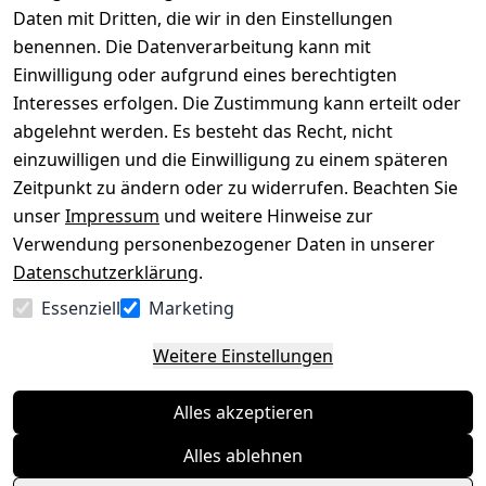
Impressum
Registrieren
Daten mit Dritten, die wir in den Einstellungen
benennen. Die Datenverarbeitung kann mit
Datenschutze
Kataloge zum 
rklärung
Download
Einwilligung oder aufgrund eines berechtigten
Interesses erfolgen. Die Zustimmung kann erteilt oder
Barrierefreihe
Pflege & 
abgelehnt werden. Es besteht das Recht, nicht
itserklärung
Kundendienst
einzuwilligen und die Einwilligung zu einem späteren
Widerrufsrec
Kiefermöbel
Zeitpunkt zu ändern oder zu widerrufen. Beachten Sie
ht
Hilfe
unser
Impressum
und weitere Hinweise zur
Verwendung personenbezogener Daten in unserer
Datenschutzerklärung
.
Vertrag
Essenziell
Marketing
widerrufen
Weitere Einstellungen
Alles akzeptieren
Alles ablehnen