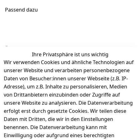
Passend dazu
Ähnliche Produkte
Ihre Privatsphäre ist uns wichtig
Wir verwenden Cookies und ähnliche Technologien auf
unserer Website und verarbeiten personenbezogene
Daten von Besucher:innen unserer Webseite (z.B. IP-
Adresse), um z.B. Inhalte zu personalisieren, Medien
von Drittanbietern einzubinden oder Zugriffe auf
Rechtliches
Über uns
Wir
Zahle
versenden
bequem per
unsere Website zu analysieren. Die Datenverarbeitung
AGB
Kontakt
mit
erfolgt erst durch gesetzte Cookies. Wir teilen diese
Impressum
Registrieren
Daten mit Dritten, die wir in den Einstellungen
benennen. Die Datenverarbeitung kann mit
Datenschutze
Kataloge zum 
rklärung
Download
Einwilligung oder aufgrund eines berechtigten