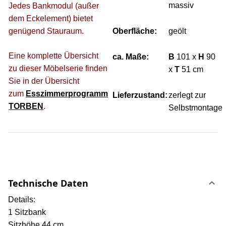
massiv
Jedes Bankmodul (außer
dem Eckelement) bietet
genügend Stauraum.
Oberfläche:
geölt
Eine komplette Übersicht
ca. Maße:
B
101 x
H
90
zu dieser Möbelserie finden
x
T
51 cm
Sie in der Übersicht
zum
Esszimmerprogramm
Lieferzustand:
zerlegt zur
TORBEN
.
Selbstmontage
Technische Daten
Details:
1 Sitzbank
Sitzhöhe 44 cm