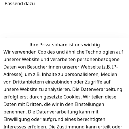
Passend dazu
Ähnliche Produkte
Ihre Privatsphäre ist uns wichtig
Wir verwenden Cookies und ähnliche Technologien auf
unserer Website und verarbeiten personenbezogene
Daten von Besucher:innen unserer Webseite (z.B. IP-
Adresse), um z.B. Inhalte zu personalisieren, Medien
von Drittanbietern einzubinden oder Zugriffe auf
Rechtliches
Über uns
Wir
Zahle
versenden
bequem per
unsere Website zu analysieren. Die Datenverarbeitung
AGB
Kontakt
mit
erfolgt erst durch gesetzte Cookies. Wir teilen diese
Impressum
Registrieren
Daten mit Dritten, die wir in den Einstellungen
benennen. Die Datenverarbeitung kann mit
Datenschutze
Kataloge zum 
rklärung
Download
Einwilligung oder aufgrund eines berechtigten
Interesses erfolgen. Die Zustimmung kann erteilt oder
Barrierefreihe
Pflege & 