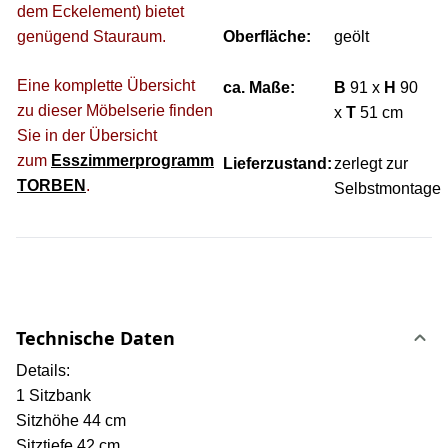
dem Eckelement) bietet
genügend Stauraum.
Oberfläche:
geölt
Eine komplette Übersicht
ca. Maße:
B
91 x
H
90
zu dieser Möbelserie finden
x
T
51 cm
Sie in der Übersicht
zum
Esszimmerprogramm
Lieferzustand:
zerlegt zur
TORBEN
.
Selbstmontage
Technische Daten
Details:
1 Sitzbank
Sitzhöhe 44 cm
Sitztiefe 42 cm