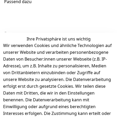
Passend dazu
Ähnliche Produkte
Ihre Privatsphäre ist uns wichtig
Wir verwenden Cookies und ähnliche Technologien auf
unserer Website und verarbeiten personenbezogene
Daten von Besucher:innen unserer Webseite (z.B. IP-
Adresse), um z.B. Inhalte zu personalisieren, Medien
von Drittanbietern einzubinden oder Zugriffe auf
Rechtliches
Über uns
Wir
Zahle
versenden
bequem per
unsere Website zu analysieren. Die Datenverarbeitung
AGB
Kontakt
mit
erfolgt erst durch gesetzte Cookies. Wir teilen diese
Impressum
Registrieren
Daten mit Dritten, die wir in den Einstellungen
benennen. Die Datenverarbeitung kann mit
Datenschutze
Kataloge zum 
rklärung
Download
Einwilligung oder aufgrund eines berechtigten
Interesses erfolgen. Die Zustimmung kann erteilt oder
Barrierefreihe
Pflege & 