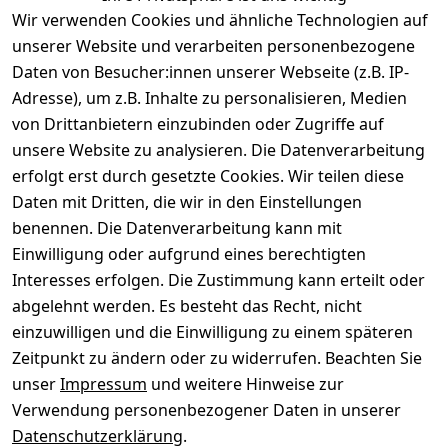
Wir verwenden Cookies und ähnliche Technologien auf
unserer Website und verarbeiten personenbezogene
Daten von Besucher:innen unserer Webseite (z.B. IP-
Adresse), um z.B. Inhalte zu personalisieren, Medien
von Drittanbietern einzubinden oder Zugriffe auf
Rechtliches
Über uns
Wir
Zahle
versenden
bequem per
unsere Website zu analysieren. Die Datenverarbeitung
AGB
Kontakt
mit
erfolgt erst durch gesetzte Cookies. Wir teilen diese
Impressum
Registrieren
Daten mit Dritten, die wir in den Einstellungen
benennen. Die Datenverarbeitung kann mit
Datenschutze
Kataloge zum 
rklärung
Download
Einwilligung oder aufgrund eines berechtigten
Interesses erfolgen. Die Zustimmung kann erteilt oder
Barrierefreihe
Pflege & 
abgelehnt werden. Es besteht das Recht, nicht
itserklärung
Kundendienst
einzuwilligen und die Einwilligung zu einem späteren
Widerrufsrec
Kiefermöbel
Zeitpunkt zu ändern oder zu widerrufen. Beachten Sie
ht
Hilfe
unser
Impressum
und weitere Hinweise zur
Verwendung personenbezogener Daten in unserer
Datenschutzerklärung
.