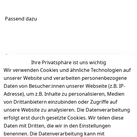
Passend dazu
Ähnliche Produkte
Ihre Privatsphäre ist uns wichtig
Wir verwenden Cookies und ähnliche Technologien auf
unserer Website und verarbeiten personenbezogene
Daten von Besucher:innen unserer Webseite (z.B. IP-
Adresse), um z.B. Inhalte zu personalisieren, Medien
von Drittanbietern einzubinden oder Zugriffe auf
Rechtliches
Über uns
Wir
Zahle
versenden
bequem per
unsere Website zu analysieren. Die Datenverarbeitung
AGB
Kontakt
mit
erfolgt erst durch gesetzte Cookies. Wir teilen diese
Impressum
Registrieren
Daten mit Dritten, die wir in den Einstellungen
benennen. Die Datenverarbeitung kann mit
Datenschutze
Kataloge zum 