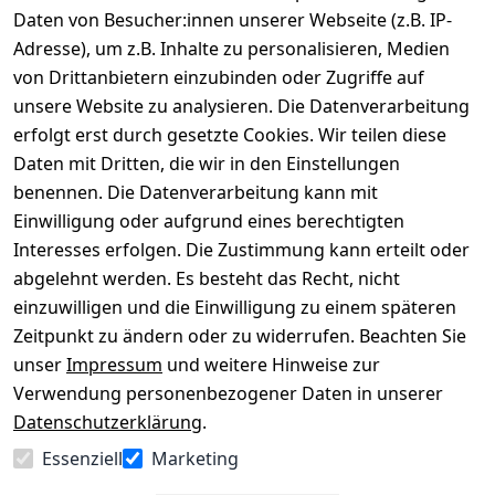
Daten von Besucher:innen unserer Webseite (z.B. IP-
Adresse), um z.B. Inhalte zu personalisieren, Medien
von Drittanbietern einzubinden oder Zugriffe auf
Rechtliches
Über uns
Wir
Zahle
versenden
bequem per
unsere Website zu analysieren. Die Datenverarbeitung
AGB
Kontakt
mit
erfolgt erst durch gesetzte Cookies. Wir teilen diese
Impressum
Registrieren
Daten mit Dritten, die wir in den Einstellungen
benennen. Die Datenverarbeitung kann mit
Datenschutze
Kataloge zum 
rklärung
Download
Einwilligung oder aufgrund eines berechtigten
Interesses erfolgen. Die Zustimmung kann erteilt oder
Barrierefreihe
Pflege & 
abgelehnt werden. Es besteht das Recht, nicht
itserklärung
Kundendienst
einzuwilligen und die Einwilligung zu einem späteren
Widerrufsrec
Kiefermöbel
Zeitpunkt zu ändern oder zu widerrufen. Beachten Sie
ht
Hilfe
unser
Impressum
und weitere Hinweise zur
Verwendung personenbezogener Daten in unserer
Datenschutzerklärung
.
Vertrag
Essenziell
Marketing
widerrufen