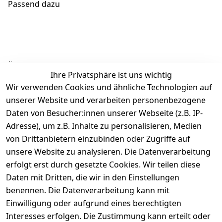
Passend dazu
Ähnliche Produkte
Ihre Privatsphäre ist uns wichtig
Wir verwenden Cookies und ähnliche Technologien auf
unserer Website und verarbeiten personenbezogene
Daten von Besucher:innen unserer Webseite (z.B. IP-
Adresse), um z.B. Inhalte zu personalisieren, Medien
von Drittanbietern einzubinden oder Zugriffe auf
Rechtliches
Über uns
Wir
Zahle
versenden
bequem per
unsere Website zu analysieren. Die Datenverarbeitung
AGB
Kontakt
mit
erfolgt erst durch gesetzte Cookies. Wir teilen diese
Impressum
Registrieren
Daten mit Dritten, die wir in den Einstellungen
benennen. Die Datenverarbeitung kann mit
Datenschutze
Kataloge zum 
rklärung
Download
Einwilligung oder aufgrund eines berechtigten
Interesses erfolgen. Die Zustimmung kann erteilt oder
Barrierefreihe
Pflege & 