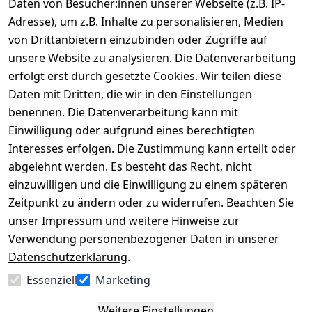
Daten von Besucher:innen unserer Webseite (z.B. IP-
Adresse), um z.B. Inhalte zu personalisieren, Medien
von Drittanbietern einzubinden oder Zugriffe auf
Rechtliches
Über uns
Wir
Zahle
versenden
bequem per
unsere Website zu analysieren. Die Datenverarbeitung
AGB
Kontakt
mit
erfolgt erst durch gesetzte Cookies. Wir teilen diese
Impressum
Registrieren
Daten mit Dritten, die wir in den Einstellungen
benennen. Die Datenverarbeitung kann mit
Datenschutze
Kataloge zum 
rklärung
Download
Einwilligung oder aufgrund eines berechtigten
Interesses erfolgen. Die Zustimmung kann erteilt oder
Barrierefreihe
Pflege & 
abgelehnt werden. Es besteht das Recht, nicht
itserklärung
Kundendienst
einzuwilligen und die Einwilligung zu einem späteren
Widerrufsrec
Kiefermöbel
Zeitpunkt zu ändern oder zu widerrufen. Beachten Sie
ht
Hilfe
unser
Impressum
und weitere Hinweise zur
Verwendung personenbezogener Daten in unserer
Datenschutzerklärung
.
Vertrag
Essenziell
Marketing
widerrufen
Weitere Einstellungen